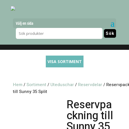
Välj en sida
VISA SORTIMENT
Hem
/
Sortiment
/
Uteduschar
/
Reservdelar
/ Reservpac
till Sunny 35 Split
Reservpa
ckning till
Sunny 35