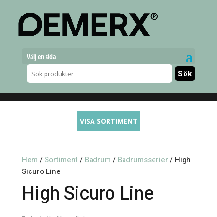
Välj en sida
VISA SORTIMENT
Hem
/
Sortiment
/
Badrum
/
Badrumsserier
/ High
Sicuro Line
High Sicuro Line