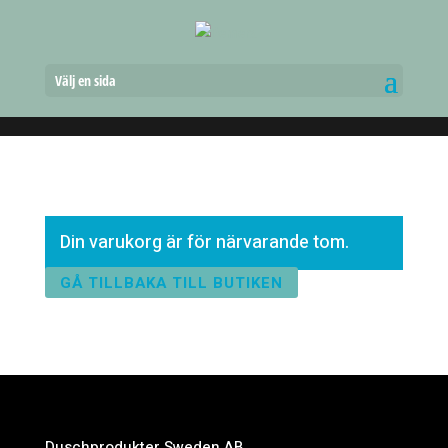
Välj en sida
Din varukorg är för närvarande tom.
GÅ TILLBAKA TILL BUTIKEN
Duschprodukter Sweden AB