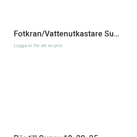
Fotkran/Vattenutkastare Sunny Utedusch
Logga in för att se pris