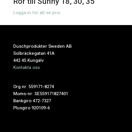
Rör till Sunny 18, 30, 35
Logga in för att se pris
Duschprodukter Sweden AB
Solbräckegatan 41A
442 45 Kungälv
Kontakta oss
Org.nr: 559171-8274
Moms-nr: SE559171827401
Bankgiro 472-7327
Plusgiro 920109-6