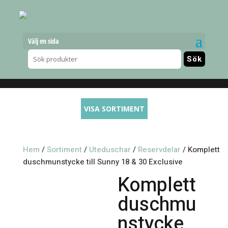
Välj en sida
VISA SORTIMENT
Hem
/
Sortiment
/
Uteduschar
/
Reservdelar
/ Komplett
duschmunstycke till Sunny 18 & 30 Exclusive
Komplett
duschmu
nstycke