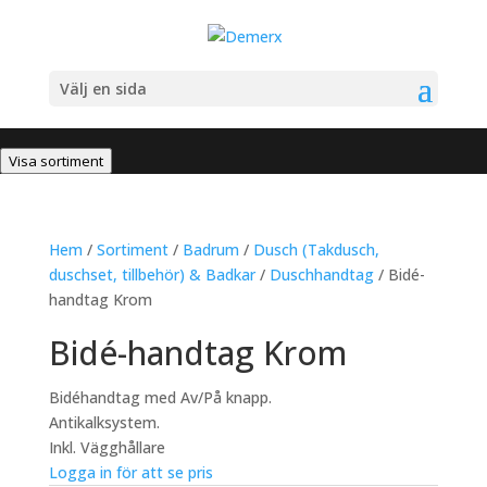
Välj en sida
Visa sortiment
Hem
/
Sortiment
/
Badrum
/
Dusch (Takdusch,
duschset, tillbehör) & Badkar
/
Duschhandtag
/ Bidé-
handtag Krom
Bidé-handtag Krom
Bidéhandtag med Av/På knapp.
Antikalksystem.
Inkl. Vägghållare
Logga in för att se pris