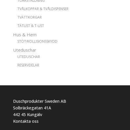
TORKSTÄLLNING
TVÅLKOPPAR & TVÅLDISPENSER
TVÄTTKORGAR
TÄTLIST & T-LIST
Hus & Hem
STÖT/KOLLISIONSSKYDD
Uteduschar
UTEDUSCHAR
RESERVDELAR
Duschprodukter Sweden AB
Solbräckegatan 41A
442 45 Kungälv
Kontakta oss