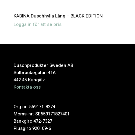
KABINA Duschhylla Lång – BLACK EDITION
Logga in för att se pris
Duschprodukter Sweden AB
Solbräckegatan 41A
442 45 Kungälv
Kontakta oss
Org.nr: 559171-8274
Moms-nr: SE559171827401
Bankgiro 472-7327
Plusgiro 920109-6