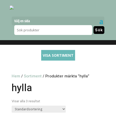
Välj en sida
VISA SORTIMENT
Hem
/
Sortiment
/ Produkter märkta ”hylla”
hylla
Visar alla 3 resultat