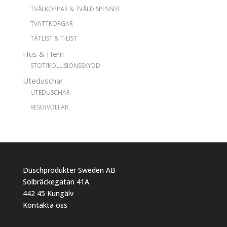
TVÅLKOPPAR & TVÅLDISPENSER
TVÄTTKORGAR
TÄTLIST & T-LIST
Hus & Hem
STÖT/KOLLISIONSSKYDD
Uteduschar
UTEDUSCHAR
RESERVDELAR
Duschprodukter Sweden AB
Solbräckegatan 41A
442 45 Kungälv
Kontakta oss