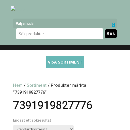
Välj en sida
VISA SORTIMENT
Hem
/
Sortiment
/ Produkter märkta
”7391919827776”
7391919827776
Endast ett sökresultat