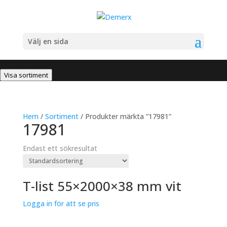
Välj en sida
Visa sortiment
Hem
/
Sortiment
/ Produkter märkta ”17981”
17981
Endast ett sökresultat
T-list 55×2000×38 mm vit
Logga in för att se pris